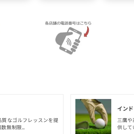
インド
品質なゴルフレッスンを提
三鷹や
数無制限…
供して