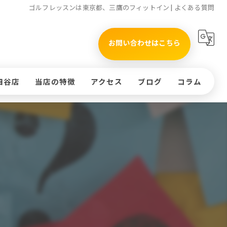
ゴルフレッスンは東京都、三鷹のフィットイン | よくある質問
お問い合わせはこちら
四谷店
当店の特徴
アクセス
ブログ
コラム
タイムテーブル(四谷店)
初心者
)
インドア
ッスンのお申込み
ラウンド
体験
コースレッスン