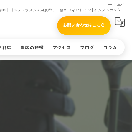
平井 真弓
i Mayumi | ゴルフレッスンは東京都、三鷹のフィットイン | インストラクター
お問い合わせはこちら
四谷店
当店の特徴
アクセス
ブログ
コラム
タイムテーブル(四谷店)
初心者
)
インドア
ッスンのお申込み
ラウンド
体験
コースレッスン