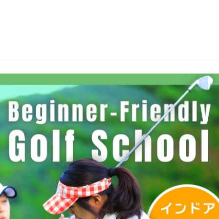
７月の休業日（各店舗で異なりますのでご注
2026/07/02
各店舗７月の休業日は以下の通りです三鷹店７月２３
１６日（木）３０日（木）ご迷惑とご不便をおかけい
ますフィ…
18Hコースレッスンレポート 【5/15(金)
2026/06/01