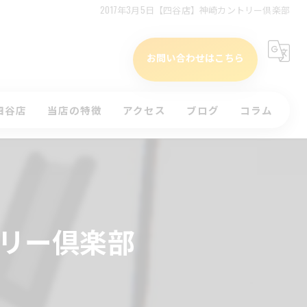
2017年3月5日【四谷店】神崎カントリー倶楽部
お問い合わせはこちら
四谷店
当店の特徴
アクセス
ブログ
コラム
タイムテーブル(四谷店)
初心者
)
インドア
ッスンのお申込み
ラウンド
トリー倶楽部
体験
コースレッスン