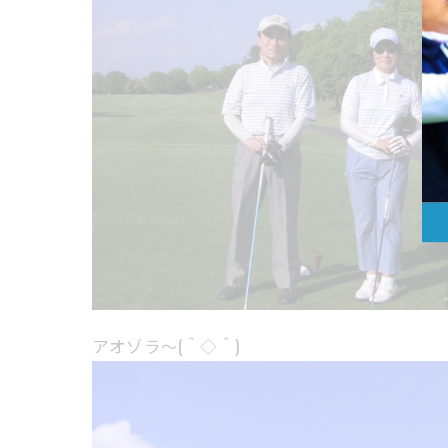
アオゾラ～(＾◇＾)