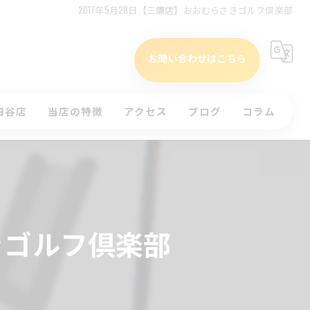
2017年5月28日【三鷹店】おおむらさきゴルフ倶楽部
お問い合わせはこちら
四谷店
当店の特徴
アクセス
ブログ
コラム
タイムテーブル(四谷店)
初心者
)
インドア
ッスンのお申込み
ラウンド
さきゴルフ倶楽部
体験
コースレッスン