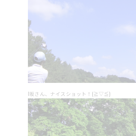
I坂さん、ナイスショット！(≧▽≦)