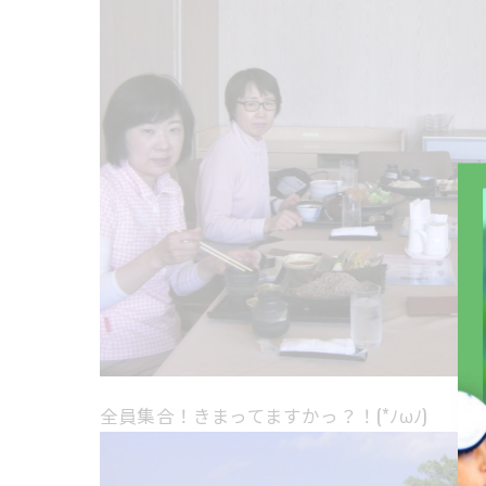
全員集合！きまってますかっ？！(*ﾉωﾉ)