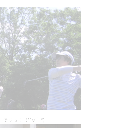
ですっ！（*´∀｀*）