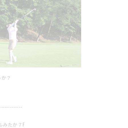
うか？
-------------
ルみたか７F