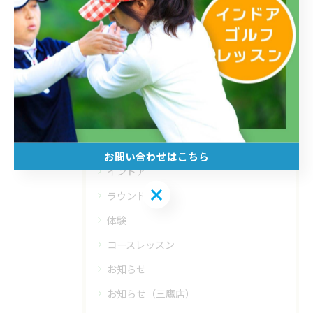
カテゴリー
Categories
全てのカテゴリー
フィットイン三鷹店
フィットイン高島平店
フィットイン四谷店
初心者
お問い合わせはこちら
インドア
お問い合わせはこちら
ラウンド
体験
コースレッスン
お知らせ
お知らせ（三鷹店）