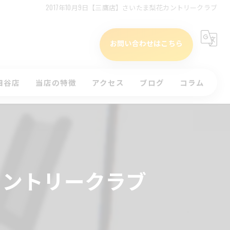
2017年10月9日【三鷹店】さいたま梨花カントリークラブ
お問い合わせはこちら
四谷店
当店の特徴
アクセス
ブログ
コラム
タイムテーブル(四谷店)
初心者
)
インドア
ッスンのお申込み
ラウンド
花カントリークラブ
体験
コースレッスン