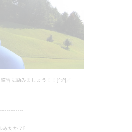
習に励みましょう！！(^o^)／
-------------
ルみたか７F