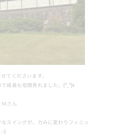
ませてくださいます。
成長も垣間見れました。(^_^)v
とＭさん
かなスイングが、力みに変わりフィニッ
;)