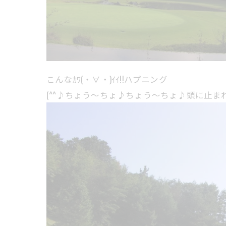
こんなｶﾜ(・∀・)ｲｲ!!ハプニング
(^^♪ちょう～ちょ♪ちょう～ちょ♪頭に止ま