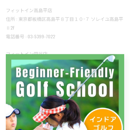
フィットイン高島平店
住所 : 東京都板橋区高島平８丁目１０−７ ソレイユ高島平
Ⅱ2F
電話番号 : 03-5399-7022
フィットイン四谷店
住所 : 東京都新宿区四谷２丁目１１ アシストビル3F
電話番号 : 03-5366-0022
三鷹でコースレッスンを実施
--------------------------------------------------------------------
--