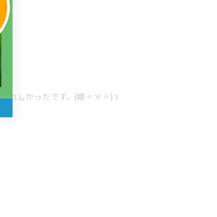
れしかったです。(嬉〃∀〃)ゞ