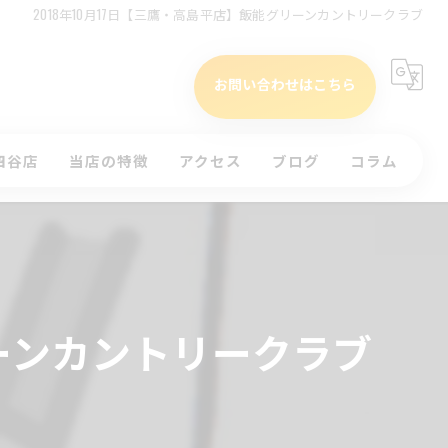
2018年10月17日【三鷹・高島平店】飯能グリーンカントリークラブ
お問い合わせはこちら
四谷店
当店の特徴
アクセス
ブログ
コラム
タイムテーブル(四谷店)
初心者
)
インドア
ッスンのお申込み
ラウンド
リーンカントリークラブ
体験
コースレッスン