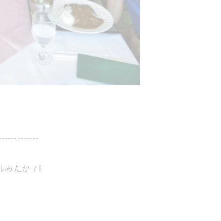
-------------
ルみたか７F