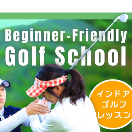
イユ高島平Ⅱ2F
ル3F
-------------
一覧に戻る