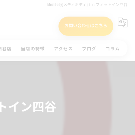
Medibody(メディボディ)ｉｎフィットイン四谷
お問い合わせはこちら
四谷店
当店の特徴
アクセス
ブログ
コラム
タイムテーブル(四谷店)
初心者
)
インドア
ッスンのお申込み
ラウンド
ットイン四谷
体験
コースレッスン