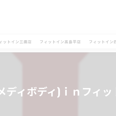
ィットイン三鷹店
フィットイン高島平店
フィットイン
て
ケジュール・タイムテーブル(三鷹店)
スケジュール・タイムテーブル(高島平店)
スケジュール・
ン
会案内(三鷹店)
入会案内(高島平店)
入会案内(四谷店
鷹店 体験レッスンのお申込み
高島平店 体験レッスンのお申込み
四谷店 体験レ
ody(メディボディ)ｉｎフィ