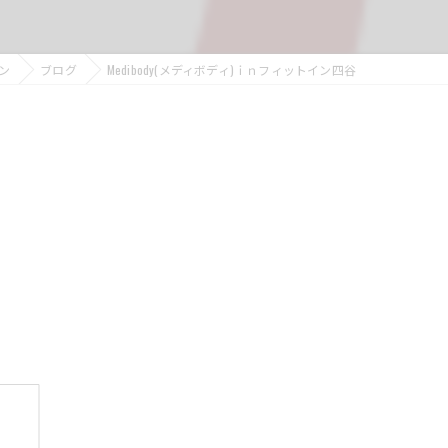
ン
ブログ
Medibody(メディボディ)ｉｎフィットイン四谷