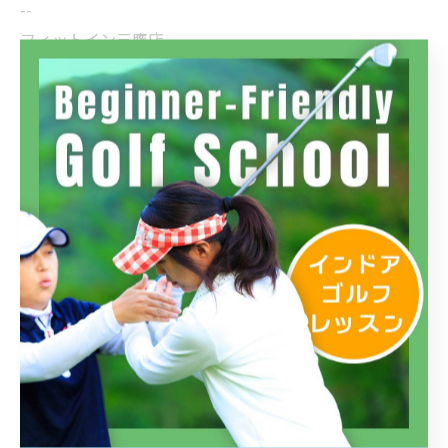
--
フィットイン三鷹店
住所 : 東京都武蔵野市中町１丁目６−５ ＹＮビルみたか７
F
電話番号 : 0422-37-2322
フィットイン高島平店
住所 : 東京都板橋区高島平８丁目１０−７ ソレイユ高島平
Ⅱ2F
電話番号 : 03-5399-7022
フィットイン四谷店
住所 : 東京都新宿区四谷２丁目１１ アシストビル3F
電話番号 : 03-5366-0022