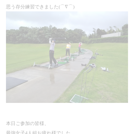
思う存分練習できました
(
⌒∇⌒
)
本日ご参加の皆様、
最強女子
4
人組お疲れ様でした。