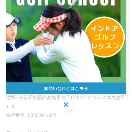
担当は加藤でした(´▽｀*)
--------------------------------------------------------------------
--
フィットイン三鷹店
住所 : 東京都武蔵野市中町１丁目６−５ ＹＮビルみたか７
F
電話番号 : 0422-37-2322
フィットイン高島平店
お問い合わせはこちら
住所 : 東京都板橋区高島平８丁目１０−７ ソレイユ高島平
お問い合わせはこちら
Ⅱ2F
電話番号 : 03-5399-7022