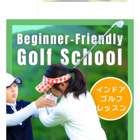
カテゴリー
Categories
全てのカテゴリー
フィットイン三鷹店
フィットイン高島平店
フィットイン四谷店
初心者
インドア
ラウンド
体験
コースレッスン