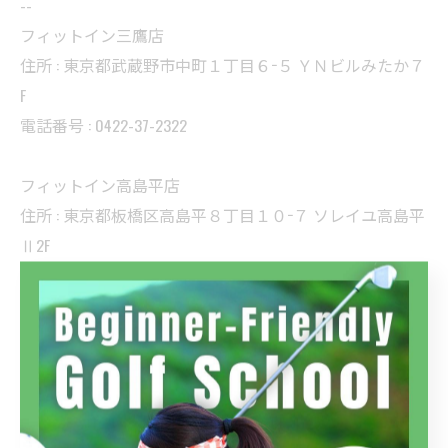
--
フィットイン三鷹店
住所 : 東京都武蔵野市中町１丁目６−５ ＹＮビルみたか７
F
電話番号 : 0422-37-2322
フィットイン高島平店
住所 : 東京都板橋区高島平８丁目１０−７ ソレイユ高島平
Ⅱ2F
電話番号 : 03-5399-7022
フィットイン四谷店
住所 : 東京都新宿区四谷２丁目１１ アシストビル3F
電話番号 : 03-5366-0022