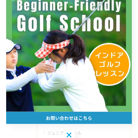
フィットイン高島平店
フィットイン四谷店
初心者
インドア
ラウンド
体験
コースレッスン
お知らせ
お知らせ（三鷹店）
お知らせ（四谷店）
お知らせ（高島平店）
お問い合わせはこちら
コースレッスンレポート
ジュニアスクール
お問い合わせはこちら