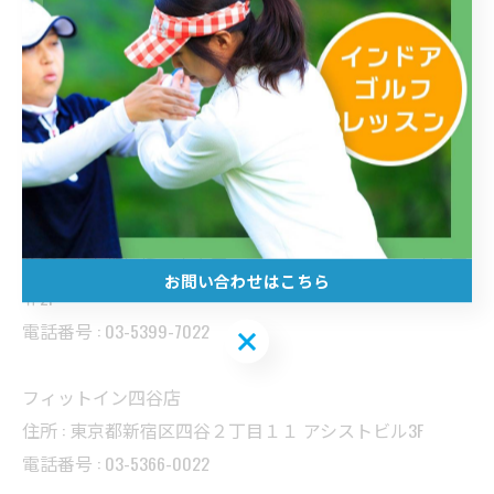
--------------------------------------------------------------------
--
フィットイン三鷹店
住所 : 東京都武蔵野市中町１丁目６−５ ＹＮビルみたか７
F
電話番号 : 0422-37-2322
フィットイン高島平店
住所 : 東京都板橋区高島平８丁目１０−７ ソレイユ高島平
お問い合わせはこちら
Ⅱ2F
電話番号 : 03-5399-7022
お問い合わせはこちら
フィットイン四谷店
住所 : 東京都新宿区四谷２丁目１１ アシストビル3F
電話番号 : 03-5366-0022