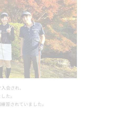
で入会され、
ました。
回練習されていました。