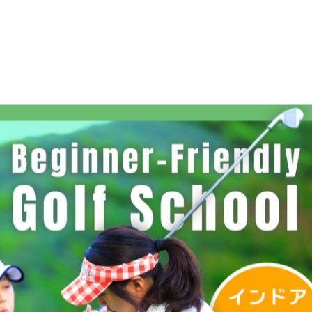
ックアップして次打地点からプレー）で
ら通常のプレーができました^_^
長いパーパットを入れてパーもゲットしました(^-^)
！