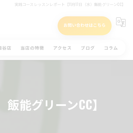
実践コースレッスンレポート【11月17日（水）飯能グリーンCC】
お問い合わせはこちら
四谷店
当店の特徴
アクセス
ブログ
コラム
タイムテーブル(四谷店)
初心者
)
インドア
ッスンのお申込み
ラウンド
）飯能グリーンCC】
体験
コースレッスン