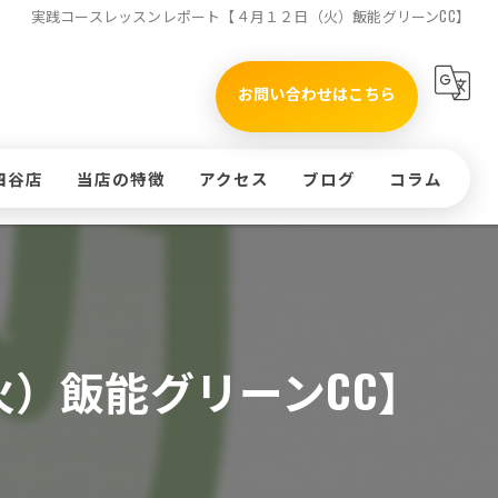
実践コースレッスンレポート【４月１２日（火）飯能グリーンCC】
お問い合わせはこちら
四谷店
当店の特徴
アクセス
ブログ
コラム
タイムテーブル(四谷店)
初心者
)
インドア
ッスンのお申込み
ラウンド
）飯能グリーンCC】
体験
コースレッスン