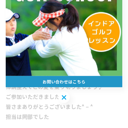
スコアを伺ったら皆さま90前後！
ベストスコアも出された方もいらっしゃいまし
た^ – ^
プレーがスムーズにいくはずです^ – ^
皆さま無事に上がられてよかったです^ – ^
まだまだ暑さは続きますが
熱中症対策を万全にして
お問い合わせはこちら
体調整えてこの夏を乗り切りましょう♪
ご参加いただきました
お問い合わせはこちら
皆さまありがとうございました^ – ^
担当は岡部でした