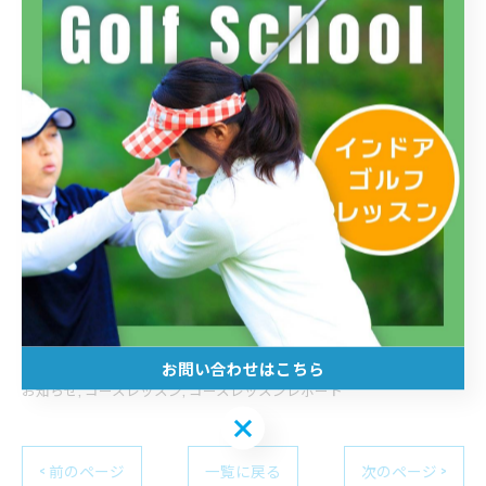
電話番号 : 03-5399-7022
フィットイン四谷店
住所 : 東京都新宿区四谷２丁目１１ アシストビル3F
電話番号 : 03-5366-0022
三鷹でコースレッスンを実施
--------------------------------------------------------------------
--
お問い合わせはこちら
お知らせ
コースレッスン
コースレッスンレポート
お問い合わせはこちら
< 前のページ
一覧に戻る
次のページ >