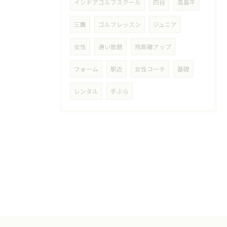
インドアゴルフスクール
四谷
高島平
三鷹
ゴルフレッスン
ジュニア
女性
通い放題
飛距離アップ
フォーム
駅近
女性コーチ
基礎
レンタル
手ぶら