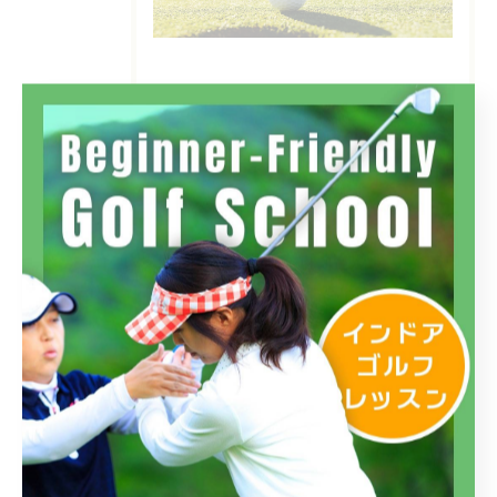
カテゴリー
Categories
全てのカテゴリー
フィットイン三鷹店
フィットイン高島平店
フィットイン四谷店
初心者
インドア
ラウンド
体験