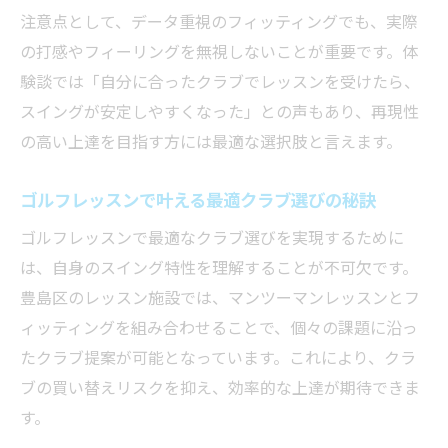
注意点として、データ重視のフィッティングでも、実際
ぶ
の打感やフィーリングを無視しないことが重要です。体
初心者も安心な池袋ゴルフレッスンの実力
験談では「自分に合ったクラブでレッスンを受けたら、
駅近インドア施設で受けるゴルフレッスン
スイングが安定しやすくなった」との声もあり、再現性
池袋で評判のゴルフレッスンのメリット
の高い上達を目指す方には最適な選択肢と言えます。
最新分析技術によるクラブ選びのポイント
ゴルフレッスンで活きるスイング解析の利
ゴルフレッスンで叶える最適クラブ選びの秘訣
点
ゴルフレッスンで最適なクラブ選びを実現するために
最新測定器が導く最適なクラブフィッティ
は、自身のスイング特性を理解することが不可欠です。
ング
豊島区のレッスン施設では、マンツーマンレッスンとフ
科学的データで選ぶクラブフィッティング
ィッティングを組み合わせることで、個々の課題に沿っ
方法
たクラブ提案が可能となっています。これにより、クラ
ゴルフレッスンから広がるクラブ選びの新
ブの買い替えリスクを抑え、効率的な上達が期待できま
常識
す。