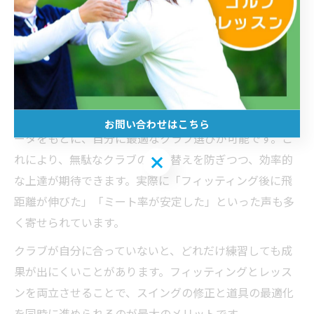
ゴルフレッスンと同時にクラブフィッティングを行うこ
とで、上達のスピードを大きく実感できます。東京都豊
島区の多くの施設では、シャフトやヘッドのスペック測
定、スイングデータの解析を組み合わせたフィッティン
グサービスが用意されています。
具体的には、スイングのクセやヘッドスピード、弾道デ
お問い合わせはこちら
ータをもとに、自分に最適なクラブ選びが可能です。こ
れにより、無駄なクラブの買い替えを防ぎつつ、効率的
お問い合わせはこちら
な上達が期待できます。実際に「フィッティング後に飛
距離が伸びた」「ミート率が安定した」といった声も多
く寄せられています。
クラブが自分に合っていないと、どれだけ練習しても成
果が出にくいことがあります。フィッティングとレッス
ンを両立させることで、スイングの修正と道具の最適化
を同時に進められるのが最大のメリットです。