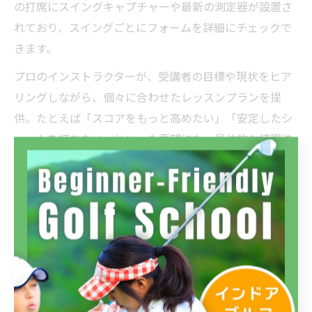
の打席にスイングキャプチャーや最新の測定器が設置さ
れており、スイングごとにフォームを詳細にチェックで
きます。
プロのインストラクターが、受講者の目標や現状をヒア
リングしながら、個々に合わせたレッスンプランを提
供。たとえば「スコアをもっと高めたい」「安定したシ
ョットを打ちたい」といった要望にも、具体的な練習法
やデータをもとにした改善策を提案します。
また、月額制や回数無制限プランを導入している施設も
あり、自分のペースで継続しやすいのが特徴です。初心
者から経験者まで、幅広い層が満足できる丁寧なサポー
ト体制が整っています。
フィッティング併用で実感する上達のスピード