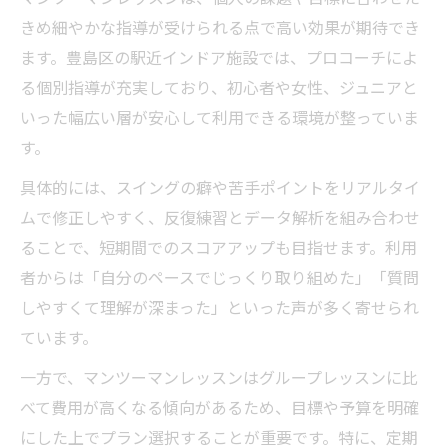
ゴルフレッスンは駅近・インドアが便利で
きめ細やかな指導が受けられる点で高い効果が期待でき
快適
ます。豊島区の駅近インドア施設では、プロコーチによ
通いやすさが選ばれるゴルフレッスンの理
る個別指導が充実しており、初心者や女性、ジュニアと
由
いった幅広い層が安心して利用できる環境が整っていま
ゴルフレッスンで重視したい環境と設備の
す。
特徴
具体的には、スイングの癖や苦手ポイントをリアルタイ
マンツーマン対応で快適なゴルフレッスン
ムで修正しやすく、反復練習とデータ解析を組み合わせ
施設
ることで、短期間でのスコアアップも目指せます。利用
忙しい方に最適なゴルフレッスンの通い方
者からは「自分のペースでじっくり取り組めた」「質問
提案
しやすくて理解が深まった」といった声が多く寄せられ
ています。
一方で、マンツーマンレッスンはグループレッスンに比
べて費用が高くなる傾向があるため、目標や予算を明確
にした上でプラン選択することが重要です。特に、定期