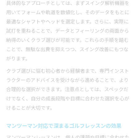
フィッティング技術で差がつくゴルフレッ
具体的なアプローチとしては、まずスイング解析機器を
スン
用いてフォームや軌道を数値化し、そのデータをもとに
初心者でも安心なフィッティング活用術
最適なシャフトやヘッドを選定します。さらに、実際に
初心者に優しいゴルフレッスンとフィッテ
試打を重ねることで、データとフィーリングの両面から
ィング
納得のいくクラブ選びが可能です。これらの手順を踏む
ことで、無駄な出費を抑えつつ、スイング改善にもつな
ゴルフレッスンで始める失敗しないフィッ
がります。
ティング
安心できるフィッティングの流れとゴルフ
クラブ選びに悩む初心者から経験者まで、専門インスト
レッスン
ラクターのアドバイスを受けながら進めることで、より
合理的な選択ができます。注意点としては、スペックだ
マンツーマン対応で初心者も納得のクラブ
けでなく、自分の成長段階や目標に合わせた選択を心が
選び
けることが大切です。
ゴルフレッスンを活かした簡単フィッティ
ング法
マンツーマン対応で深まるゴルフレッスンの効果
通いやすさ重視のレッスン環境を徹底解説
マンツーマンレッスンは、個人の課題や目標に合わせた