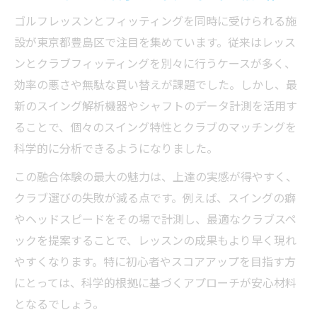
マンツーマン対応が魅力の上達法を探る
ゴルフレッスンとフィッティングを同時に受けられる施
ゴルフレッスンはマンツーマンで効果的に
設が東京都豊島区で注目を集めています。従来はレッス
上達
ンとクラブフィッティングを別々に行うケースが多く、
個別対応のゴルフレッスンで得られる安心
効率の悪さや無駄な買い替えが課題でした。しかし、最
感
新のスイング解析機器やシャフトのデータ計測を活用す
ることで、個々のスイング特性とクラブのマッチングを
初心者も安心なマンツーマンレッスンの特
科学的に分析できるようになりました。
徴
池袋のゴルフレッスンで人気の丁寧な指導
この融合体験の最大の魅力は、上達の実感が得やすく、
法
クラブ選びの失敗が減る点です。例えば、スイングの癖
フィッティング併用で実感する上達のスピ
やヘッドスピードをその場で計測し、最適なクラブスペ
ード
ックを提案することで、レッスンの成果もより早く現れ
やすくなります。特に初心者やスコアアップを目指す方
池袋エリアで叶う効率的なゴルフレッスン体験
にとっては、科学的根拠に基づくアプローチが安心材料
池袋のゴルフレッスンで通いやすさを実感
となるでしょう。
効率重視のゴルフレッスン体験を池袋で選