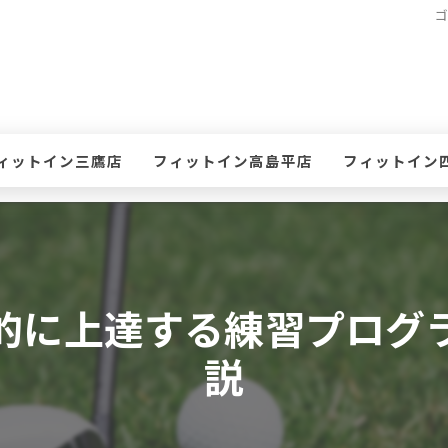
ィットイン三鷹店
フィットイン高島平店
フィットイン
て
ケジュール・タイムテーブル(三鷹店)
スケジュール・タイムテーブル(高島平店)
スケジュール・
ン
会案内(三鷹店)
入会案内(高島平店)
入会案内(四谷店
的に上達する練習プログ
鷹店 体験レッスンのお申込み
高島平店 体験レッスンのお申込み
四谷店 体験レ
説