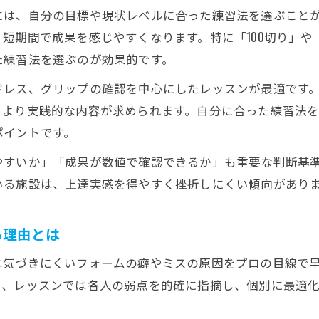
ゴルフレッスンで成果を早める練習頻度と時間配分
には、自分の目標や現状レベルに合った練習法を選ぶこと
失敗しない短期集中ゴルフレッスンのポイント
短期間で成果を感じやすくなります。特に「100切り」や
自分に合うゴルフレッスンを見極めるコツ
た練習法を選ぶのが効果的です。
ゴルフレッスンで自分に最適な指導を見つける方法
ドレス、グリップの確認を中心にしたレッスンが最適です
ゴルフパートナーやプロ講師選びのポイント解説
、より実践的な内容が求められます。自分に合った練習法
ポイントです。
ゴルフレッスンスクール評判と都度払いのメリット
体験レッスンでわかる自分に合う練習法の特徴
やすいか」「成果が数値で確認できるか」も重要な判断基
ゴルフレッスン予約と続けやすさを比較しよう
いる施設は、上達実感を得やすく挫折しにくい傾向があり
100切りを目指す練習法の秘訣と配分
る理由とは
ゴルフレッスンで100切りへ近づく配分の秘訣
アプローチとパター練習の重要性を押さえよう
は気づきにくいフォームの癖やミスの原因をプロの目線で
ゴルフレッスンと自己練習の最適な割合とは
に、レッスンでは各人の弱点を的確に指摘し、個別に最適
100切り実現のための練習プログラム事例紹介