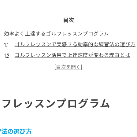
目次
効率よく上達するゴルフレッスンプログラム
ゴルフレッスンで実感する効率的な練習法の選び方
ゴルフレッスン活用で上達速度が変わる理由とは
究極のゴルフ練習法とレッスンの違いを解説
ゴルフレッスンで失敗しない練習プログラム設計法
ゴルフレッスン料金と上達効果のバランスを考える
短期間で変わる練習メニューの選び方
ルフレッスンプログラム
ゴルフレッスンで短期間上達する練習メニュー構成
ゴルフ練習メニュー90切りを意識した選び方のコツ
打ちっぱなしとシュミレーションの使い分けを解説
習法の選び方