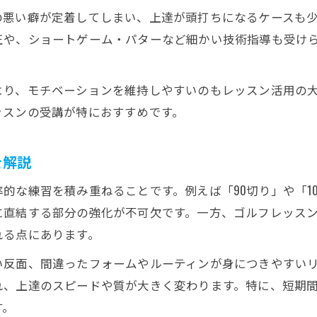
ゴルフレッスンでメンタル強化も忘れずに実践
の悪い癖が定着してしまい、上達が頭打ちになるケースも
仕事と両立できる現実的なゴルフ練習の進め方
正や、ショートゲーム・パターなど細かい技術指導も受け
ゴルフレッスンと仕事を両立するための時間術
生活リズムに合わせた現実的な練習プログラム
より、モチベーションを維持しやすいのもレッスン活用の
ッスンの受講が特におすすめです。
都度払いレッスンの活用で無理なく続けるコツ
ゴルフレッスンを効率よく取り入れるスケジュール
を解説
自宅練習とレッスン併用の上達法を徹底解説
成果が出る期間別ゴルフレッスン活用術
的な練習を積み重ねることです。例えば「90切り」や「1
お問い合わせはこちら
お問い合わせはこちら
ゴルフレッスンは何ヶ月通えば効果が出るのか
に直結する部分の強化が不可欠です。一方、ゴルフレッス
れる点にあります。
期間別のゴルフ練習メニューと実践ポイント
ゴルフレッスンで成果を実感できるタイミングとは
い反面、間違ったフォームやルーティンが身につきやすい
れ、上達のスピードや質が大きく変わります。特に、短期
短期間・長期間レッスンの効果的な使い分け方
す。
ゴルフレッスンで結果を出すための継続術