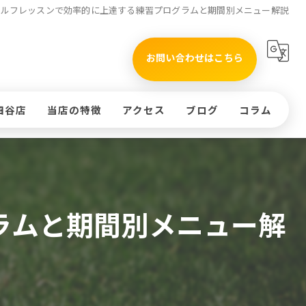
ゴルフレッスンで効率的に上達する練習プログラムと期間別メニュー解説
お問い合わせはこちら
四谷店
当店の特徴
アクセス
ブログ
コラム
タイムテーブル(四谷店)
初心者
)
インドア
ラムと期間別メニュー解
ッスンのお申込み
ラウンド
体験
コースレッスン